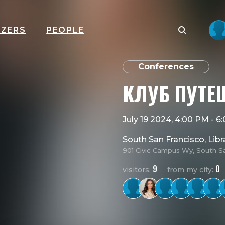
IZERS
PEOPLE
Conferences
КЛУБ ПУТЕ
July 19 2024, 4:00 PM
-
6
South San Francisco, Libr
901 Civic Campus Wy, South S
9
0
visitors:
from my city: