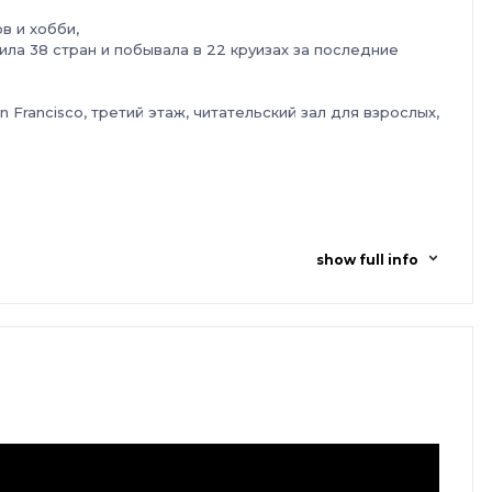
в и хобби,
ла 38 стран и побывала в 22 круизах за последние
Francisco, третий этаж, читательский зал для взрослых,
show full info