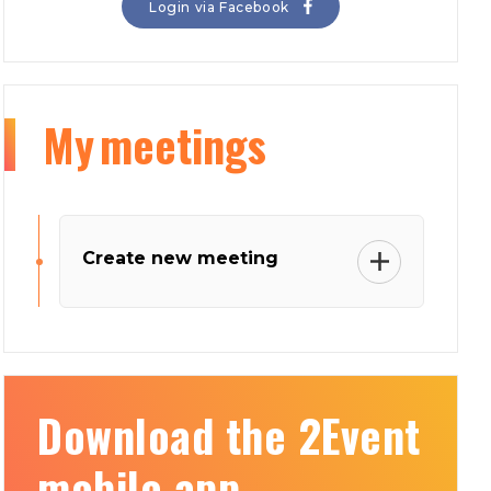
Login via Facebook
My
meetings
Create new meeting
Download the 2Event
mobile app