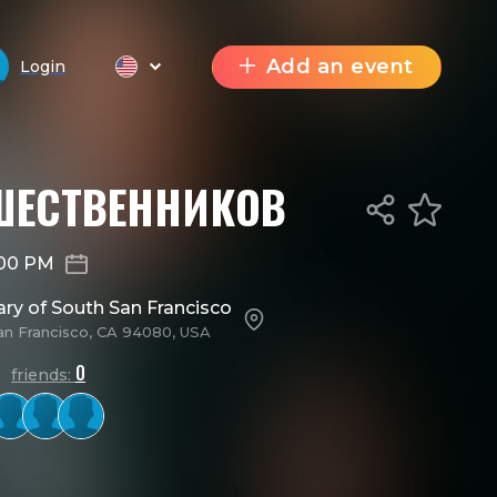
Add an event
Login
ШЕСТВЕННИКОВ
:00 PM
ary of South San Francisco
an Francisco, CA 94080, USA
0
friends: