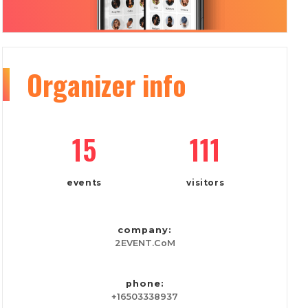
Organizer
info
15
111
events
visitors
company:
2EVENT.CoM
phone:
+16503338937