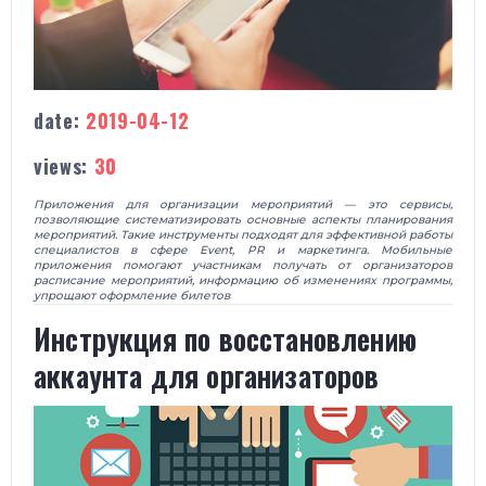
date:
2019-04-12
views:
30
Приложения для организации мероприятий — это сервисы,
позволяющие систематизировать основные аспекты планирования
мероприятий. Такие инструменты подходят для эффективной работы
специалистов в сфере Event, PR и маркетинга. Мобильные
приложения помогают участникам получать от организаторов
расписание мероприятий, информацию об изменениях программы,
упрощают оформление билетов
Инструкция по восстановлению
аккаунта для организаторов