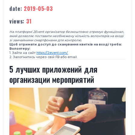
date:
2019-05-03
views:
31
На платформі 2Event організатор безкоштовно отримує функціонал,
який дозволяє поставити необмежену кількість волонтерів на вході
зі звичайними смартфонами для контролю.
Щоб отримати доступ до сканування квитків на вході треба:
Волонтеру:
1. Зайти на сайт
https://2event.com/.
2. Залогінитись через свій FB або email.
5 лучших приложений для
организации мероприятий