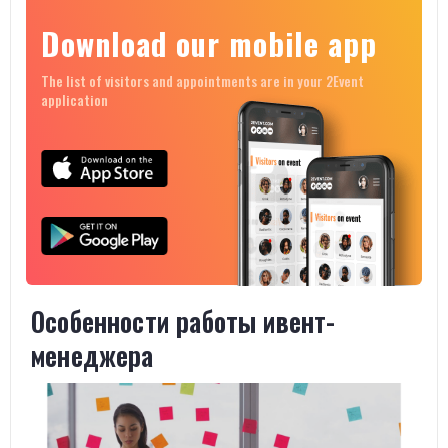
Download our mobile app
The list of visitors and appointments are in your 2Event
application
Особенности работы ивент-
менеджера