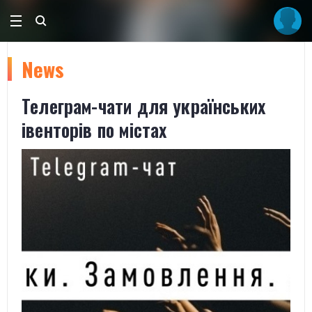
News
Телеграм-чати для українських
івенторів по містах