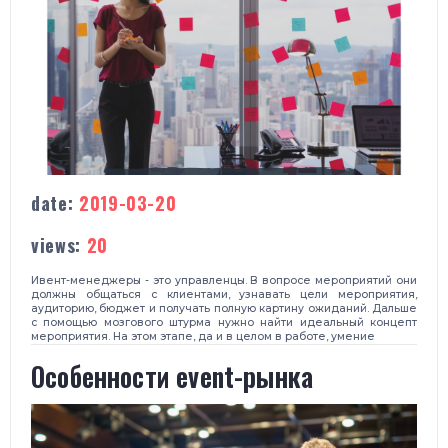
date:
2019-03-20
views:
20
Ивент-менеджеры - это управленцы. В вопросе мероприятий они
должны общаться с клиентами, узнавать цели мероприятия,
аудиторию, бюджет и получать полную картину ожиданий. Дальше
с помощью мозгового штурма нужно найти идеальный концепт
мероприятия. На этом этапе, да и в целом в работе, умение
Особенности event-рынка