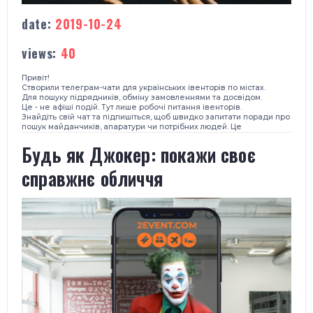
date:
2019-10-24
views:
40
Привіт!
Створили телеграм-чати для українських івенторів по містах.
Для пошуку підрядників, обміну замовленнями та досвідом.
Це - не афіші подій. Тут лише робочі питання івенторів.
Знайдіть свій чат та підпишіться, щоб швидко запитати поради про
пошук майданчиків, апаратури чи потрібних людей. Це
Будь як Джокер: покажи своє
справжнє обличчя