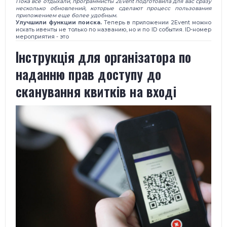
Пока все отдыхали, программисты 2Event подготовила для вас сразу
несколько обновлений, которые сделают процесс пользования
приложением еще более удобным.
Улучшили функции поиска.
Теперь в приложении 2Event можно
искать ивенты не только по названию, но и по ID события. ID-номер
мероприятия - это
​Інструкція для організатора по
наданню прав доступу до
сканування квитків на вході