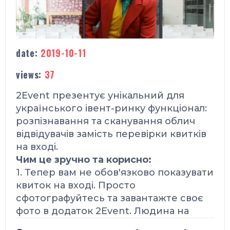
date:
2019-10-11
views:
37
2Event презентує унікальний
для
українського івент-ринку
функціонал:
розпізнавання та сканування облич
відвідувачів замість перевірки квитків
на вході.
Чим це зручно та корисно:
1. Тепер вам не обов'язково показувати
квиток на вході. Просто
cфотографуйтесь та завантажте своє
фото в додаток 2Event. Людина на