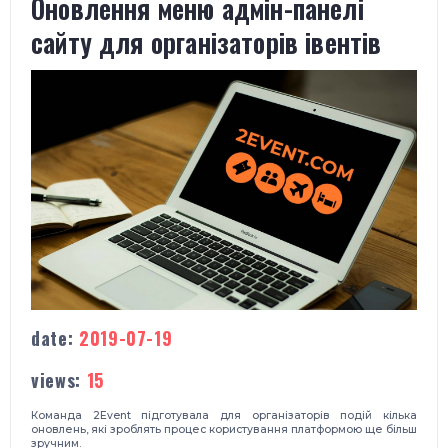
Оновлення меню адмін-панелі
сайту для організаторів івентів
date:
2019-07-19
views:
15
Команда 2Event підготувала для організаторів подій кілька
оновлень, які зроблять процес користування платформою ще більш
зручним.