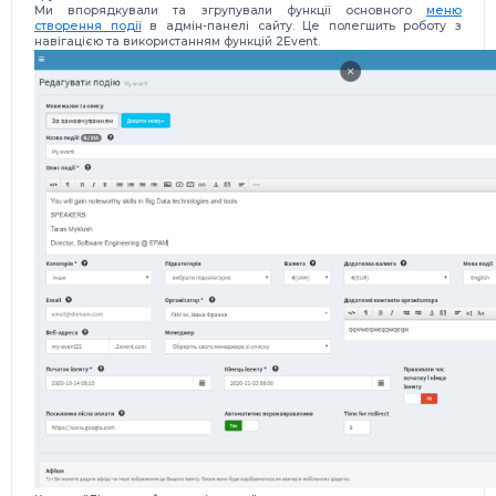
Ми впорядкували та згрупували функції основного
меню
створення події
в адмін-панелі сайту. Це полегшить роботу з
навігацією та використанням функцій 2Event.